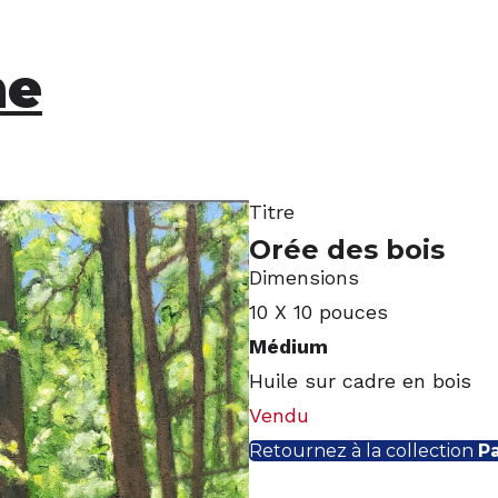
ne
Titre
Orée des bois
Dimensions
10 X 10 pouces
Médium
Huile sur cadre en bois
Vendu
Retournez à la collection
P